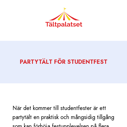
Skip
to
content
PARTYTÄLT FÖR STUDENTFEST
När det kommer till studentfester är ett
partytält en praktisk och mångsidig tillgång
som kan förhöja festupplevelsen på flera