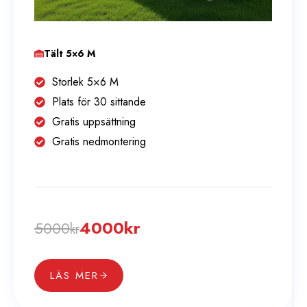
Tält 5×6 M
Storlek 5×6 M
Plats för 30 sittande
Gratis uppsättning
Gratis nedmontering
4000
kr
5000
kr
LÄS MER