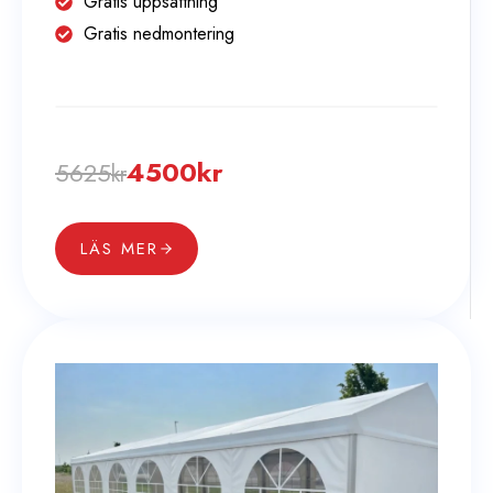
Gratis uppsättning
Gratis nedmontering
4500
kr
5625
kr
LÄS MER