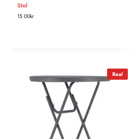
Stol
15.00
kr
Rea!