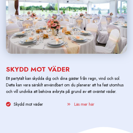
t
:
v
1
a
0
r
0
:
.
1
0
5
0
0
k
SKYDD MOT VÄDER
.
r
0
.
Ett partytält kan skydda dig och dina gäster från regn, vind och sol.
0
Detta kan vara särskilt användbart om du planerar att ha fest utomhus
och vill undvika att behöva avbryta på grund av ett oväntat väder.
k
r
Skydd mot väder
Läs mer här
.