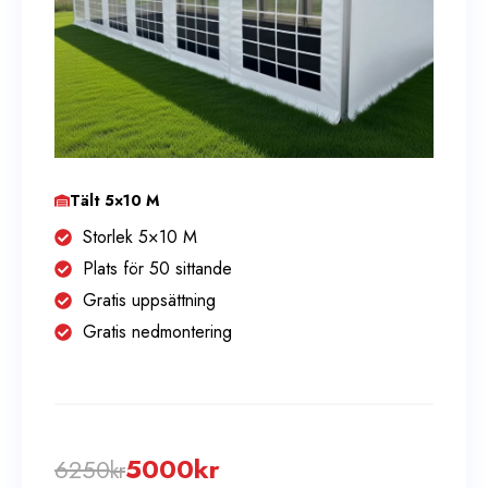
Tält 5×10 M
Storlek 5×10 M
Plats för 50 sittande
Gratis uppsättning
Gratis nedmontering
5000
kr
6250
kr